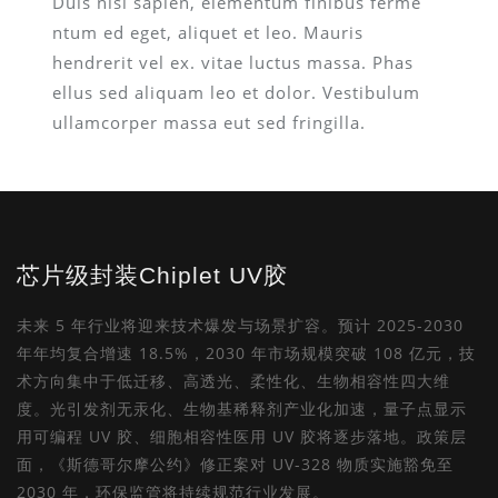
Duis nisi sapien, elementum finibus ferme
ntum ed eget, aliquet et leo. Mauris
hendrerit vel ex. vitae luctus massa. Phas
ellus sed aliquam leo et dolor. Vestibulum
ullamcorper massa eut sed fringilla.
芯片级封装Chiplet UV胶
未来 5 年行业将迎来技术爆发与场景扩容。预计 2025-2030
年年均复合增速 18.5%，2030 年市场规模突破 108 亿元，技
术方向集中于低迁移、高透光、柔性化、生物相容性四大维
度。光引发剂无汞化、生物基稀释剂产业化加速，量子点显示
用可编程 UV 胶、细胞相容性医用 UV 胶将逐步落地。政策层
面，《斯德哥尔摩公约》修正案对 UV-328 物质实施豁免至
2030 年，环保监管将持续规范行业发展。